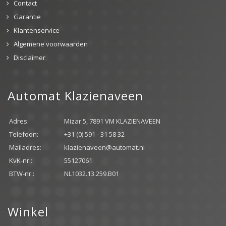
Contact
Garantie
Klantenservice
Algemene voorwaarden
Disclaimer
Automat Klazienaveen
Adres:
Mizar 5, 7891 VM KLAZIENAVEEN
Telefoon:
+31 (0) 591 - 31 58 32
Mailadres:
klazienaveen@automat.nl
KvK-nr.:
55127061
BTW-nr.:
NL1032.13.259.B01
Winkel