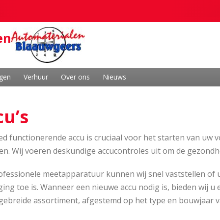
en
ngen
Verhuur
Over ons
Nieuws
cu’s
d functionerende accu is cruciaal voor het starten van uw v
n. Wij voeren deskundige accucontroles uit om de gezondhe
fessionele meetapparatuur kunnen wij snel vaststellen of 
ing toe is. Wanneer een nieuwe accu nodig is, bieden wij u
tgebreide assortiment, afgestemd op het type en bouwjaar v