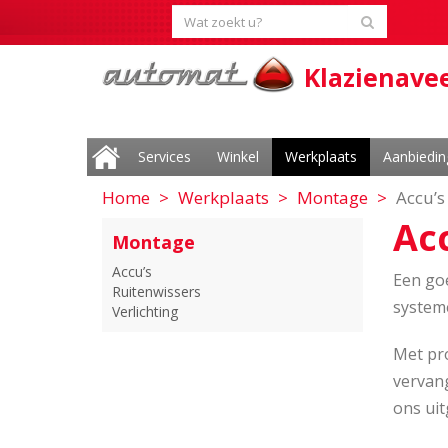
Klazienave
Services
Winkel
Werkplaats
Aanbiedi
Home
Werkplaats
Montage
Accu’s
Ac
Montage
Accu’s
Een goe
Ruitenwissers
systeme
Verlichting
Met pro
vervang
ons ui