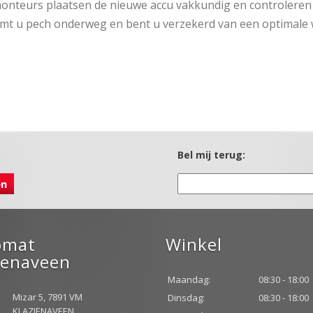
nteurs plaatsen de nieuwe accu vakkundig en controleren tege
mt u pech onderweg en bent u verzekerd van een optimale 
Bel mij terug:
omat
Winkel
ienaveen
Maandag:
08:30 - 18:00
Mizar 5, 7891 VM
Dinsdag:
08:30 - 18:00
KLAZIENAVEEN