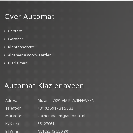
Over Automat
Contact
Garantie
Klantenservice
Algemene voorwaarden
Disclaimer
Automat Klazienaveen
Adres:
Mizar 5, 7891 VM KLAZIENAVEEN
Telefoon:
+31 (0) 591 - 31 58 32
Mailadres:
klazienaveen@automat.nl
KvK-nr.:
55127061
BTW-nr.:
NL1032.13.259.B01