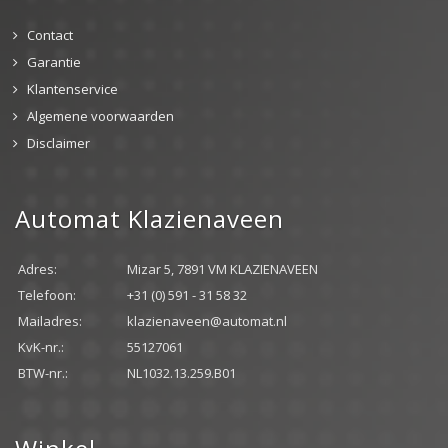
Contact
Garantie
Klantenservice
Algemene voorwaarden
Disclaimer
Automat Klazienaveen
Adres:
Mizar 5, 7891 VM KLAZIENAVEEN
Telefoon:
+31 (0) 591 - 31 58 32
Mailadres:
klazienaveen@automat.nl
KvK-nr.:
55127061
BTW-nr.:
NL1032.13.259.B01